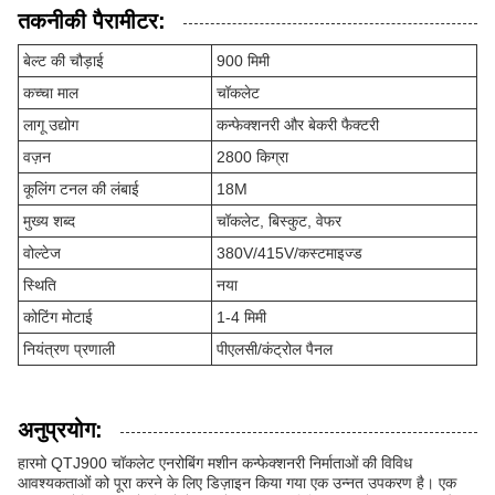
तकनीकी पैरामीटर:
बेल्ट की चौड़ाई
900 मिमी
कच्चा माल
चॉकलेट
लागू उद्योग
कन्फेक्शनरी और बेकरी फैक्टरी
वज़न
2800 किग्रा
कूलिंग टनल की लंबाई
18M
मुख्य शब्द
चॉकलेट, बिस्कुट, वेफर
वोल्टेज
380V/415V/कस्टमाइज्ड
स्थिति
नया
कोटिंग मोटाई
1-4 मिमी
नियंत्रण प्रणाली
पीएलसी/कंट्रोल पैनल
अनुप्रयोग:
हारमो QTJ900 चॉकलेट एनरोबिंग मशीन कन्फेक्शनरी निर्माताओं की विविध
आवश्यकताओं को पूरा करने के लिए डिज़ाइन किया गया एक उन्नत उपकरण है। एक